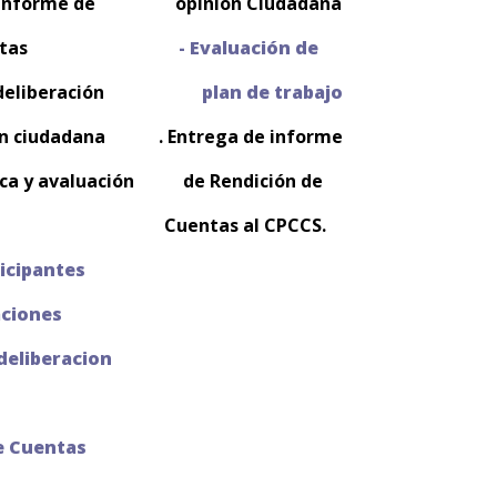
 del informe de
opinión
Ciudadana
de Cuentas
- Evaluación de
 la deliberación
plan
de trabajo
ón ciudadana . Entrega de informe
ica y avaluación
de
Rendición de
adana
Cuentas
al CPCCS.
ticipantes
aciones
deliberacion
e Cuentas