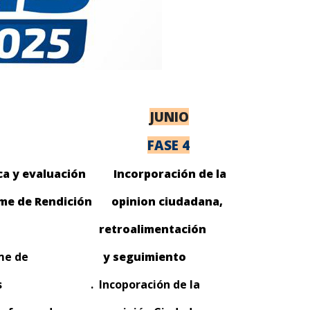
JUNIO
FASE 4
ca y evaluación
Incorporación de la
e de Rendición
opinion ciudadana,
retroalimentación
l informe de
y seguimiento
entas . Incoporación de la