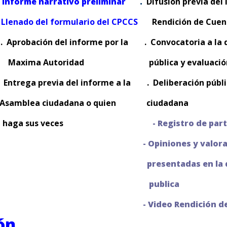
-
Informe narrativo preliminar
.
Difusión previa
 Llenado del formulario del CPCCS
Rendición 
. Aprobación del informe por la
. Convocatoria a
Maxima Autoridad
pública
y evaluaci
. Entrega previa del informe a la
. Deliberación públ
Asamblea ciudadana o quien
ciud
ga sus veces
- Registro de par
- Opiniones y valor
presentadas en la 
publica
- Video Rendición d
ón