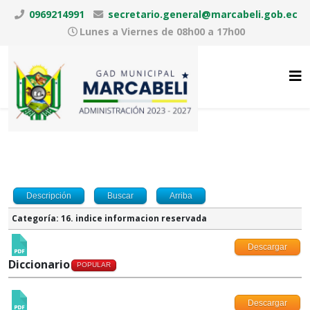
0969214991
secretario.general@marcabeli.gob.ec
Lunes a Viernes de 08h00 a 17h00
Descripción
Buscar
Arriba
Categoría: 16. indice informacion reservada
Descargar
Diccionario
POPULAR
Descargar