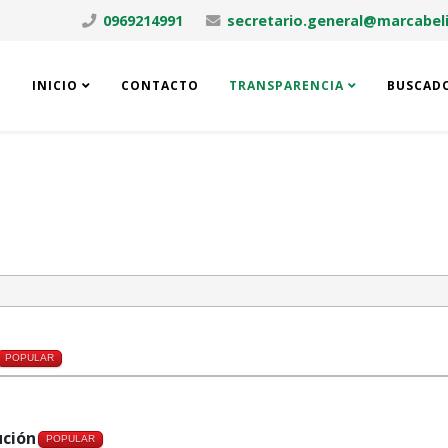
0969214991
secretario.general@marcabeli
INICIO
CONTACTO
TRANSPARENCIA
BUSCAD
POPULAR
ución
POPULAR