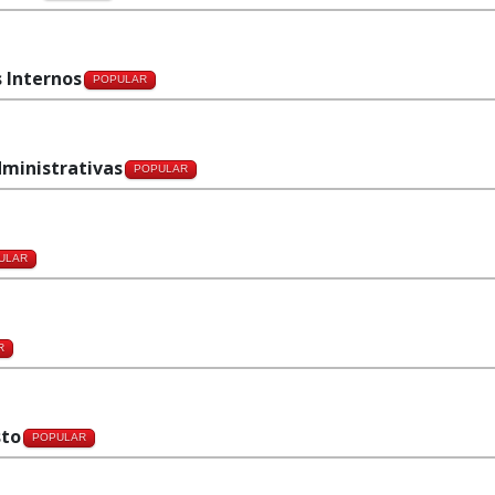
s Internos
POPULAR
dministrativas
POPULAR
ULAR
R
sto
POPULAR