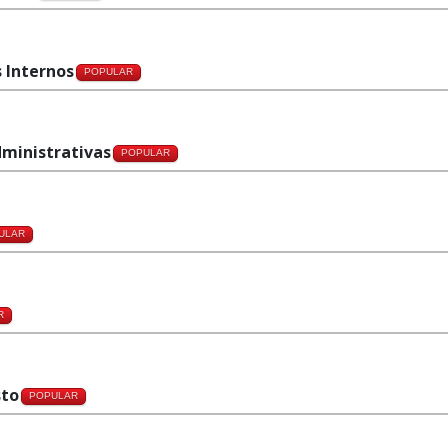
s Internos
POPULAR
dministrativas
POPULAR
ULAR
R
sto
POPULAR