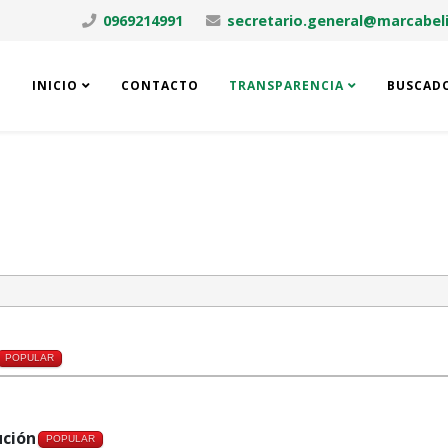
0969214991
secretario.general@marcabeli
INICIO
CONTACTO
TRANSPARENCIA
BUSCAD
POPULAR
ución
POPULAR